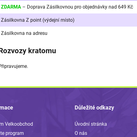
ZDARMA
– Doprava Zásilkovnou pro objednávky nad 649 Kč
Zásilkovna Z point (výdejní místo)
Zásilkovna na adresu
Rozvozy kratomu
Připravujeme.
rmace
Důležité odkazy
om Velkoobchod
Úvodní stránka
iate program
O nás