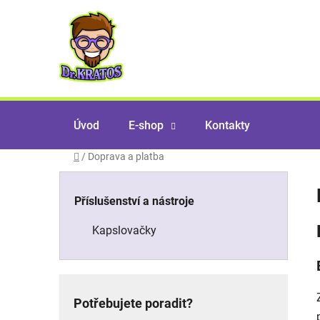
Přejít
na
obsah
Úvod
E-shop
Kontakty
Domů
/
Doprava a platba
P
K
Přeskočit
Příslušenství a nástroje
o
a
kategorie
t
s
Kapslovačky
e
t
g
o
r
r
a
i
Potřebujete poradit?
e