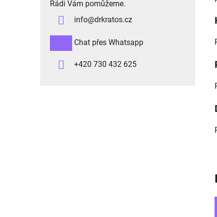
n
Rádi Vám pomůžeme.
n
info
@
drkratos.cz
í
Chat přes Whatsapp
p
a
+420 730 432 625
n
e
l