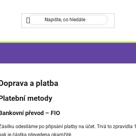
Doprava a platba
Platební metody
Bankovní převod – FIO
Zásilku odesíláme po připsání platby na účet. Trvá to zpravidla 
pak je částka převedena okamžitě.